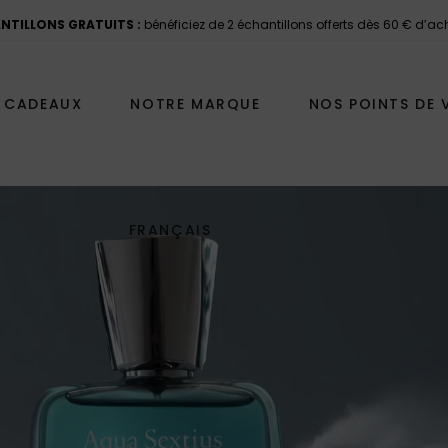
LIVRAISON OFFERTE :
Dès 60 EUR d’achat, bé
S CADEAUX
NOTRE MARQUE
NOS POINTS DE 
FRANÇAIS
TS
VOYAGE ET DÉCOUVERTE
S 100ML
LES COFFRETS DÉCOUVERTE
 COFFRET 50ML+7ML
POUR LE VOYAGE
ENGLISH
50ML
LE COFFRET SUR MESURE
ON 20ML