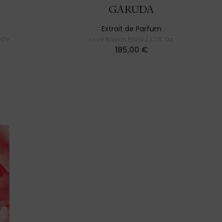
GARUDA
Extrait de Parfum
. Oz
Love Basics 50ml / 1.7 fl. Oz
185,00
€