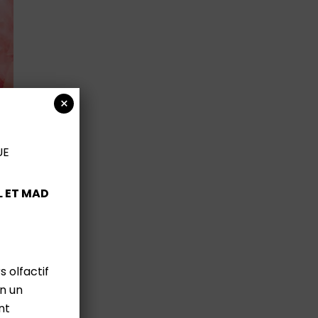
×
UE
L ET MAD
 olfactif
n un
nt