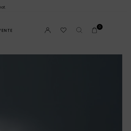
néficiez de la livraison offerte
0
VENTE
TROUVEZ VOTRE PARFUM
NOTES ET ACCORDS
POUR ELLE
POUR LUI
UNISEX