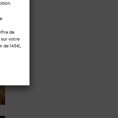
otion.
te
ffre de
 sur votre
r de 145€,