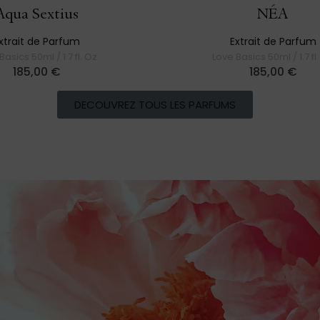
Aqua Sextius
NÉA
xtrait de Parfum
Extrait de Parfum
Basics 50ml / 1.7 fl. Oz
Love Basics 50ml / 1.7 fl
185,00
€
185,00
€
DECOUVREZ TOUS LES PARFUMS