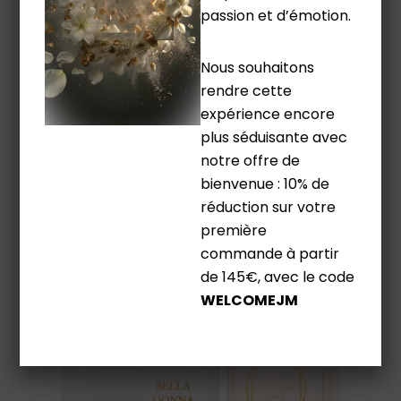
NIN-SHAR
passion et d’émotion.
Extrait de Parfum
Love Basics 50ml / 1.7 fl. Oz
Nous souhaitons
185,00
€
rendre cette
expérience encore
plus séduisante avec
notre offre de
bienvenue : 10% de
réduction sur votre
première
commande à partir
de 145€, avec le code
WELCOMEJM