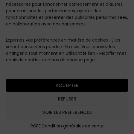
nécessaires pour fonctionner correctement et d'autres
pour améliorer les performances, ajouter des
LES
INFO
JUL
fonctionnalités et présenter des publicités personnalisées,
COLL
RMAT
ET
ECTIO
IONS
MAD
en collaboration avec nos partenaires.
NS
Paris
Conditions
Les
Notre
de
Classiques
Maison
Exprimez vos préférences en matière de cookies ! Elles
Livraisons
seront conservées pendant 6 mois. Vous pouvez les
Les
Contact
Conditions
changer à tout moment en utilisant le lien « Modifier mes
"White"
Générales
choix de cookies » en bas de chaque page.
Remerciements
de Vente
Les
Essentiels
Mentions
Légales
Les High
ACCEPTER
Luxury
Politique de
Coffrets
Confidentialité
REFUSER
Les
VOIR LES PRÉFÉRENCES
Coffrets
Découverte
RGPD
Condition générales de vente