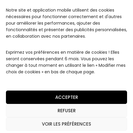
Notre site et application mobile utilisent des cookies
LES
INFOR
JUL ET
nécessaires pour fonctionner correctement et d'autres
COLLE
MATIO
MAD
pour améliorer les performances, ajouter des
CTIO
NS
Paris
NS
fonctionnalités et présenter des publicités personnalisées,
Conditions
Notre
Les
en collaboration avec nos partenaires.
de
Maison
Classiques
Livraisons
Contact
Les
Exprimez vos préférences en matière de cookies ! Elles
Conditions
Remerciements
"White"
seront conservées pendant 6 mois. Vous pouvez les
Générales
changer à tout moment en utilisant le lien « Modifier mes
de Vente
Les
choix de cookies » en bas de chaque page.
Essentiels
Mentions
Légales
Les High
Luxury
Politique de
ACCEPTER
Coffrets
Confidentialité
Les
REFUSER
Coffrets
Découverte
VOIR LES PRÉFÉRENCES