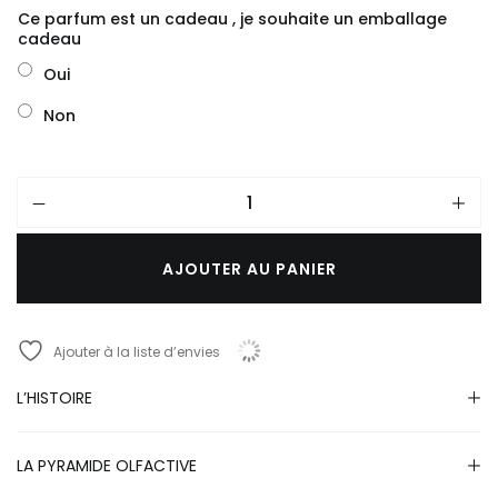
Ce parfum est un cadeau , je souhaite un emballage
cadeau
Oui
Non
AJOUTER AU PANIER
A
l
Ajouter à la liste d’envies
t
e
r
L’HISTOIRE
n
a
t
LA PYRAMIDE OLFACTIVE
i
v