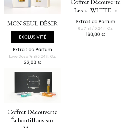
Coffret Découverte
Les « WHITE »
Extrait de Parfum
MON SEUL DÉSIR
6 x 7 ml / 0.24 fl. Oz.
160,00
€
EXCLUSIVITÉ
Extrait de Parfum
Love Dose 7ml/0.24 fl. Oz.
32,00
€
Coffret Découverte
Échantillons sur