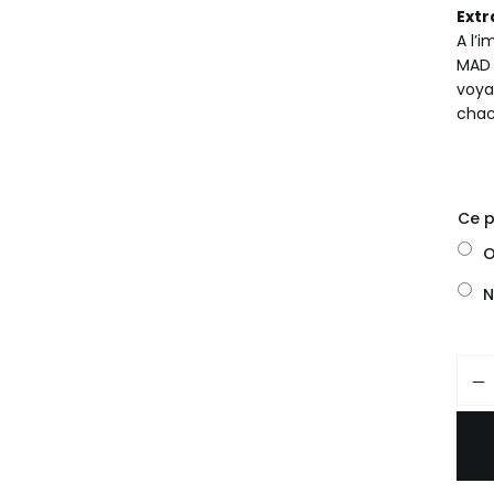
Extr
ML
A l’i
MAD 
voya
chac
Ce p
O
N