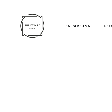
ÉCH
LES PARFUMS
IDÉ
LES COLLECTIONS
LES FORM
LES CLASSIQUES
LES ESSENTIEL
LES « WHITE »
HIGH-LUXURY
LES ESSENTIELS
LOVE BASICS
TOUS LES PARFUMS
LE COMPAGN