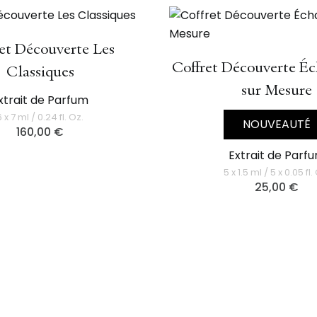
et Découverte Les
Coffret Découverte Éc
Classiques
sur Mesure
xtrait de Parfum
6 x 7 ml / 0.24 fl. Oz.
NOUVEAUTÉ
160,00
€
Extrait de Parf
5 x 1.5 ml / 5 x 0.05 fl.
25,00
€