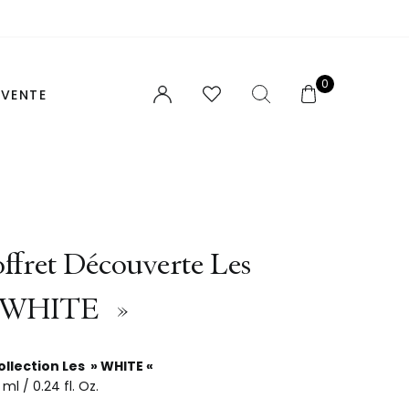
chat.
0
 VENTE
E
TROUVEZ VOTRE PARFUM
ffret Découverte Les
NOTES ET ACCORDS
 WHITE »
POUR ELLE
POUR LUI
ollection Les » WHITE «
 ml / 0.24 fl. Oz.
UNISEX