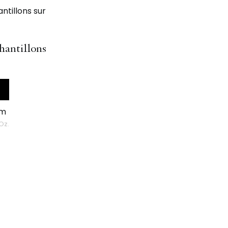
hantillons
um
 Oz.