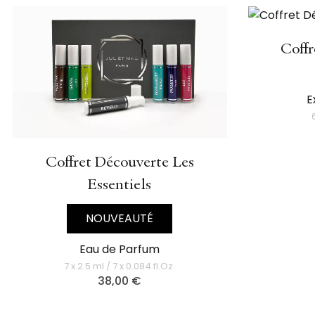
Coffr
E
Coffret Découverte Les
Essentiels
NOUVEAUTÉ
Eau de Parfum
7 x 2.5 ml / 7 x 0.084 fl.Oz.
38,00
€