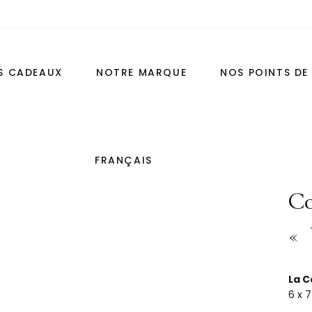
ANTILLONS GRATUITS :
bénéficiez de 2 échantillons offerts dès 60 € d’a
ES CADEAUX
NOTRE MARQUE
NOS POINTS DE
FRANÇAIS
ATS
VOYAGE ET DÉCOUVERT
Co
S 100ML
LES COFFRETS DÉCOUVERTE
«
 COFFRET 50ML+7ML
POUR LE VOYAGE
ENGLISH
 50ML
LE COFFRET SUR MESURE
La C
6 x 7
ON 20ML