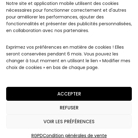
Notre site et application mobile utilisent des cookies
LES
INFOR
JUL ET
nécessaires pour fonctionner correctement et d'autres
COLLE
MATIO
MAD
pour améliorer les performances, ajouter des
CTIO
NS
Paris
NS
fonctionnalités et présenter des publicités personnalisées,
Conditions
Notre
Les
en collaboration avec nos partenaires.
de
Maison
Classiques
Livraisons
Contact
Les
Exprimez vos préférences en matière de cookies ! Elles
Conditions
Remerciements
"White"
seront conservées pendant 6 mois. Vous pouvez les
Générales
changer à tout moment en utilisant le lien « Modifier mes
de Vente
Les
choix de cookies » en bas de chaque page.
Essentiels
Mentions
Légales
Les High
Luxury
Politique de
ACCEPTER
Coffrets
Confidentialité
Les
REFUSER
Coffrets
Découverte
VOIR LES PRÉFÉRENCES
RGPD
Condition générales de vente
2026 © JUL ET MAD