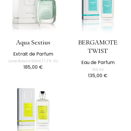
Aqua Sextius
BERGAMOTE
TWIST
Extrait de Parfum
Love Basics 50ml / 1.7 fl. Oz
Eau de Parfum
185,00
€
100 ml
135,00
€