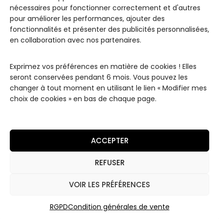
LES
INFOR
JUL ET
nécessaires pour fonctionner correctement et d'autres
COLLE
MATIO
MAD
pour améliorer les performances, ajouter des
CTIO
NS
Paris
NS
fonctionnalités et présenter des publicités personnalisées,
Conditions
Notre
Les
en collaboration avec nos partenaires.
de
Maison
Classiques
Livraisons
Contact
Les
Exprimez vos préférences en matière de cookies ! Elles
Conditions
Remerciements
"White"
seront conservées pendant 6 mois. Vous pouvez les
Générales
changer à tout moment en utilisant le lien « Modifier mes
de Vente
Les
choix de cookies » en bas de chaque page.
Essentiels
Mentions
Légales
Les High
Luxury
Politique de
ACCEPTER
Coffrets
Confidentialité
Les
REFUSER
Coffrets
Découverte
VOIR LES PRÉFÉRENCES
RGPD
Condition générales de vente
2026 © JUL ET MAD