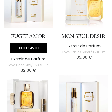
FUGIT AMOR
MON SEUL DÉSIR
Extrait de Parfum
EXCLUSIVITÉ
Love Basics 50ml / 1.7 fl. Oz
185,00
€
Extrait de Parfum
Love Dose 7ml/0.24 fl. Oz.
32,00
€